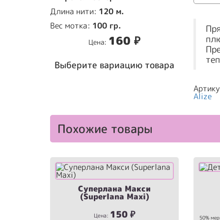
Длина нити:
120 м.
Вес мотка:
100 гр.
Пря
плю
160
₽
Цена:
Пре
теп
Выберите вариацию товара
Артик
Alize
Похожие товары
Суперлана Макси
(Superlana Maxi)
150
₽
Цена:
50% мер