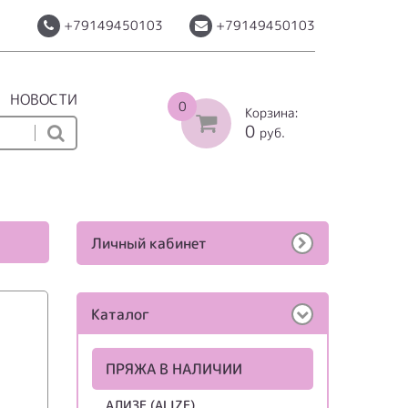
+79149450103
+79149450103
НОВОСТИ
0
Корзина:
0
руб.
Личный кабинет
Каталог
ПРЯЖА В НАЛИЧИИ
АЛИЗЕ (ALIZE)