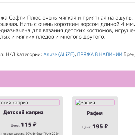
жа Софти Плюс очень мягкая и приятная на ощупь,
шевая. Нить с очень коротким ворсом длиной 4 мм
дназначена для вязания детских костюмов, игруше
лых и мягких пледов и многого другого.
ул:
Н/Д
Категории:
Ализе (ALiZE)
,
ПРЯЖА В НАЛИЧИИ
Брен
Детский каприз
Рафия
115
₽
195
₽
Цена:
Цена:
иносовая шерсть, 50% фибра (ПАН) 225м