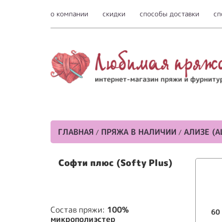
о компании
скидки
способы доставки
сп
ГЛАВНАЯ
ПРЯЖА В НАЛИЧИИ
АЛИЗЕ (A
/
/
Софти плюс (Softy Plus)
Состав пряжи:
100%
60
микрополиэстер