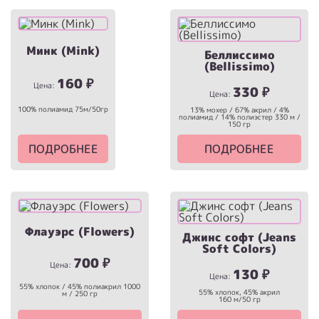
Минк (Mink)
Беллиссимо
(Bellissimo)
160
₽
Цена:
330
₽
Цена:
100% полиамид 75м/50гр
13% мохер / 67% акрил / 4%
полиамид / 14% полиэстер 330 м /
150 гр
ПОДРОБНЕЕ
ПОДРОБНЕЕ
Флауэрс (Flowers)
Джинс софт (Jeans
Soft Colors)
700
₽
Цена:
130
₽
Цена:
55% хлопок / 45% полиакрил 1000
55% хлопок, 45% акрил
м / 250 гр
160 м/50 гр