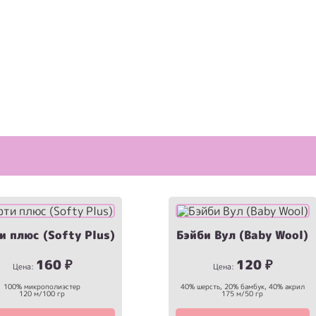
и плюс (Softy Plus)
Бэйби Вул (Baby Wool)
160
₽
120
₽
Цена:
Цена:
100% микрополиэстер
40% шерсть, 20% бамбук, 40% акрил
120 м/100 гр
175 м/50 гр