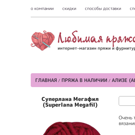
о компании
скидки
способы доставки
сп
ГЛАВНАЯ
ПРЯЖА В НАЛИЧИИ
АЛИЗЕ (A
/
/
Суперлана Мегафил
(Superlana Megafil)
Очень 
вязани