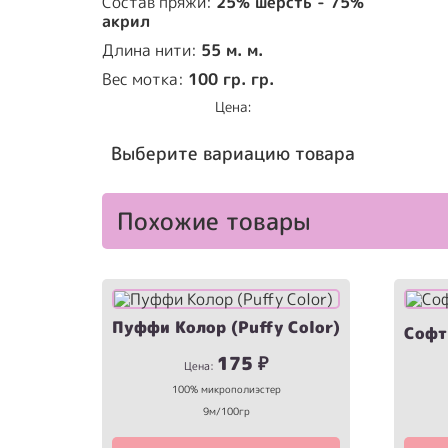
Состав пряжи:
25% шерсть - 75%
акрил
Длина нити:
55 м. м.
Вес мотка:
100 гр. гр.
Цена:
Выберите вариацию товара
Похожие товары
Пуффи Колор (Puffy Color)
Софт
175
₽
Цена:
100% микрополиэстер
9м/100гр