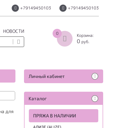
+79149450103
+79149450103
НОВОСТИ
0
Корзина:
0
руб.
Личный кабинет
Каталог
на для
ПРЯЖА В НАЛИЧИИ
АЛИЗЕ (ALIZE)