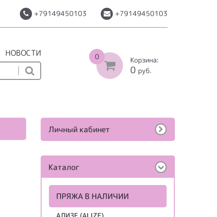
+79149450103
+79149450103
НОВОСТИ
0
Корзина:
0
руб.
Личный кабинет
Каталог
ПРЯЖА В НАЛИЧИИ
АЛИЗЕ (ALIZE)