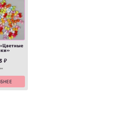
«Цветные
ики»
3
₽
мм
БНЕЕ