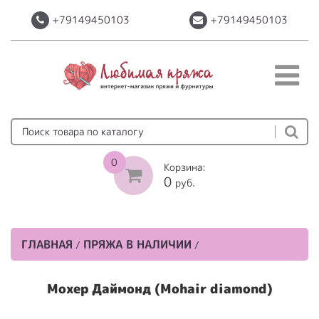
+79149450103
+79149450103
0
Корзина:
0
руб.
ГЛАВНАЯ
ПРЯЖА В НАЛИЧИИ
/
/
Мохер Даймонд (Mohair diamond)