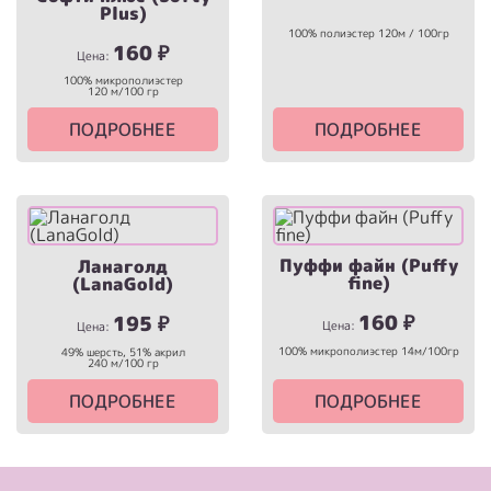
Plus)
100% полиэстер 120м / 100гр
160
₽
Цена:
100% микрополиэстер
120 м/100 гр
ПОДРОБНЕЕ
ПОДРОБНЕЕ
Пуффи файн (Puffy
Ланаголд
fine)
(LanaGold)
160
₽
195
₽
Цена:
Цена:
100% микрополиэстер 14м/100гр
49% шерсть, 51% акрил
240 м/100 гр
ПОДРОБНЕЕ
ПОДРОБНЕЕ