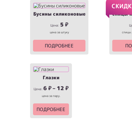
СКИДК
Бусины силиконовые
спицы 
5
₽
Цена:
Ц
цена за штуку
спицы 
ПОДРОБНЕЕ
ПО
Глазки
6
₽
–
12
₽
Цена:
цена за пару.
ПОДРОБНЕЕ