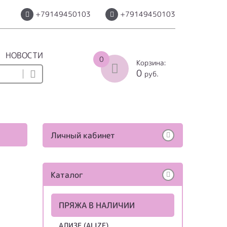
+79149450103
+79149450103
НОВОСТИ
0
Корзина:
0
руб.
Личный кабинет
Каталог
ПРЯЖА В НАЛИЧИИ
АЛИЗЕ (ALIZE)