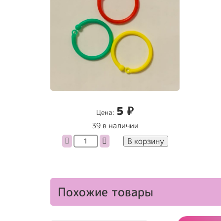
5
₽
Цена:
39 в наличии
Количество
В корзину
товара
Маркер-
кольцо
для
вязания
Похожие товары