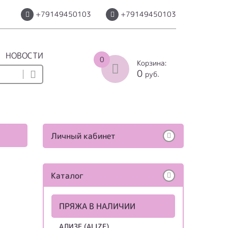
+79149450103
+79149450103
НОВОСТИ
0
Корзина:
0
руб.
Личный кабинет
Каталог
ПРЯЖА В НАЛИЧИИ
АЛИЗЕ (ALIZE)