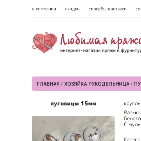
о компании
скидки
способы доставки
сп
ГЛАВНАЯ
ХОЗЯЙКА РУКОДЕЛЬНИЦА
П
/
/
пуговицы 15мм
круглы
Размер
Белого
С муль
Катего