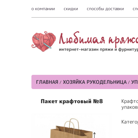
о компании
скидки
способы доставки
сп
ГЛАВНАЯ
ХОЗЯЙКА РУКОДЕЛЬНИЦА
УП
/
/
Пакет крафтовый №8
Крафто
упаков
Катего