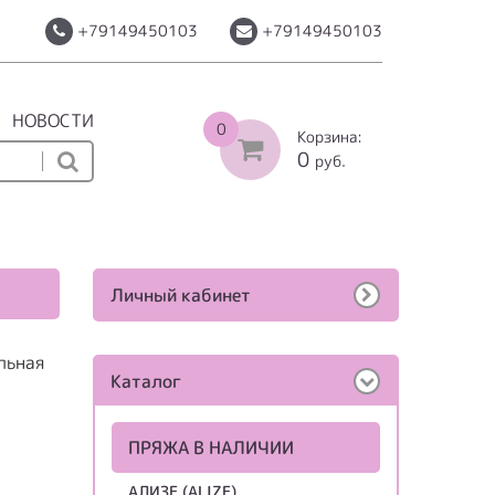
+79149450103
+79149450103
НОВОСТИ
0
Корзина:
0
руб.
Личный кабинет
льная
Каталог
ПРЯЖА В НАЛИЧИИ
АЛИЗЕ (ALIZE)