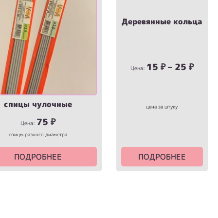
Деревянные кольца
15
₽
–
25
₽
Цена:
спицы чулочные
цена за штуку
Первоначальная
Текущая
75
₽
Цена:
цена
цена:
спицы разного диаметра
составляла
75 ₽.
90 ₽.
ПОДРОБНЕЕ
ПОДРОБНЕЕ