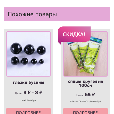
Похожие товары
СКИДКА!
спицы круговые
глазки бусины
100см
3
₽
–
8
₽
Цена:
Первоначал
Текуща
65
₽
Цена:
цена
цена:
цена за пару.
спицы разного диаметра
составляла
65 ₽.
90 ₽.
ПОДРОБНЕЕ
ПОДРОБНЕЕ