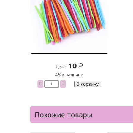
10
₽
Цена:
48 в наличии
Количество
В корзину
товара
Игла
пластиковая
7
см
Похожие товары