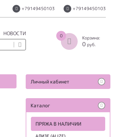
+79149450103
+79149450103
НОВОСТИ
0
Корзина:
0
руб.
Личный кабинет
Каталог
ПРЯЖА В НАЛИЧИИ
АЛИЗЕ (ALIZE)