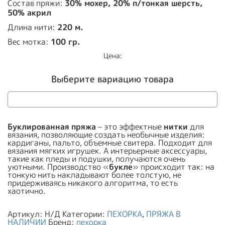
Состав пряжи:
30% мохер, 20% п/тонкая шерсть,
50% акрил
Длина нити:
220 м.
Вес мотка:
100 гр.
Цена:
Выберите вариацию товара
Буклированная
пряжа
– это эффектные
нитки
для
вязания, позволяющие создать необычные изделия:
кардиганы, пальто, объемные свитера. Подходит для
вязания мягких игрушек. А интерьерные аксессуары,
такие как пледы и подушки, получаются очень
уютными. Производство «
букле
» происходит так: на
тонкую нить накладывают более толстую, не
придерживаясь никакого алгоритма, то есть
хаотично.
Артикул:
Н/Д
Категории:
ПЕХОРКА
,
ПРЯЖА В
НАЛИЧИИ
Бренд:
пехорка