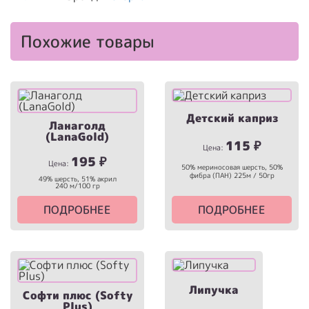
Похожие товары
Детский каприз
Ланаголд
(LanaGold)
115
₽
Цена:
195
₽
Цена:
50% мериносовая шерсть, 50%
фибра (ПАН) 225м / 50гр
49% шерсть, 51% акрил
240 м/100 гр
ПОДРОБНЕЕ
ПОДРОБНЕЕ
Липучка
Софти плюс (Softy
Plus)