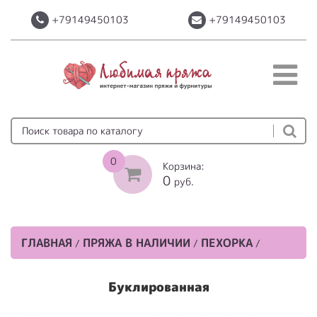
+79149450103
+79149450103
0
Корзина:
0
руб.
ГЛАВНАЯ
ПРЯЖА В НАЛИЧИИ
ПЕХОРКА
/
/
/
Буклированная