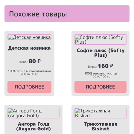
Похожие товары
Детская новинка
Софти плюс (Softy
Plus)
80
₽
Цена:
160
₽
Цена:
100% акрил высокообъёмный
100% микрополиэстер
200 м/50 гр
120 м/100 гр
ПОДРОБНЕЕ
ПОДРОБНЕЕ
Ангора Голд
Трикотажная
(Angora Gold)
Biskvit