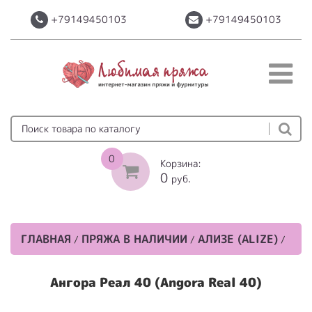
+79149450103
+79149450103
0
Корзина:
0
руб.
ГЛАВНАЯ
ПРЯЖА В НАЛИЧИИ
АЛИЗЕ (ALIZE)
/
/
/
Ангора Реал 40 (Angora Real 40)